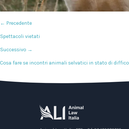
← Precedente
Spettacoli vietati
Successivo →
Cosa fare se incontri animali selvatici in stato di diffico