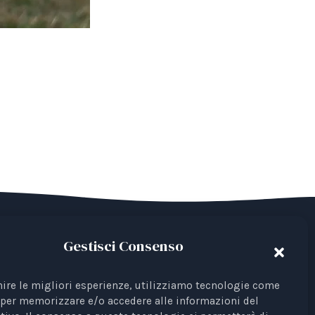
Gestisci Consenso
del Terzo Settore avente come finalità la
 Iscrizione al RUNTS Rep. 4 del 01/03/2022.
nire le migliori esperienze, utilizziamo tecnologie come i
per memorizzare e/o accedere alle informazioni del
ta come rappresentante di interessi davanti