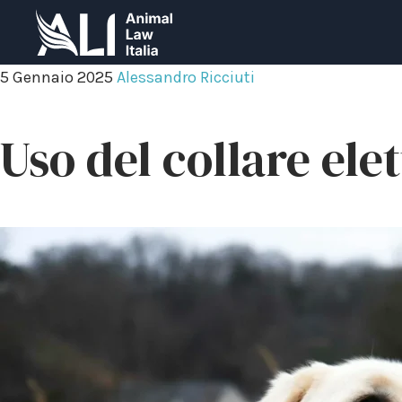
5 Gennaio 2025
Alessandro Ricciuti
Uso del collare ele