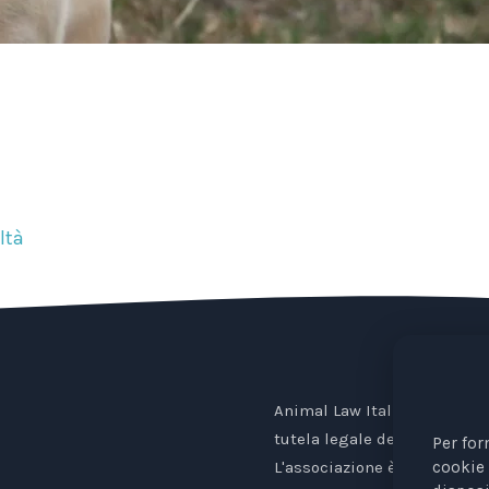
ltà
Animal Law Italia è un Ente 
tutela legale degli animali.
Per for
cookie 
L'associazione è riconosciu