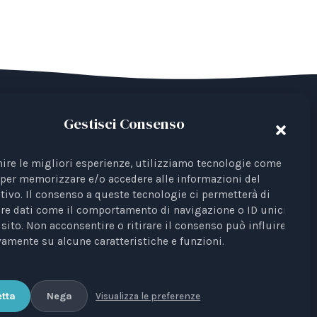
Gestisci Consenso
del Terzo Settore avente come finalità la
 Iscrizione al RUNTS Rep. 4 del 01/03/2022.
nire le migliori esperienze, utilizziamo tecnologie come i
per memorizzare e/o accedere alle informazioni del
ta come rappresentante di interessi davanti
tivo. Il consenso a queste tecnologie ci permetterà di
re dati come il comportamento di navigazione o ID unici su
Profili Etici, Scientifici e Giuridici
è testata
sito. Non acconsentire o ritirare il consenso può influire
amente su alcune caratteristiche e funzioni.
unale di Bari n. 8/2023 del 18/09/2023,
 Elisa Scarpino.
tta
Nega
Visualizza le preferenze