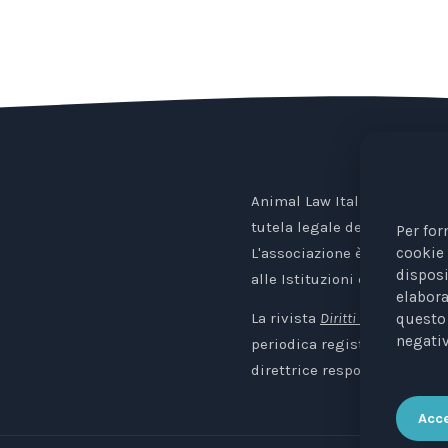
Animal Law Italia è un Ente 
tutela legale degli animali.
Per for
cookie 
L'associazione è riconosciu
disposi
alle Istituzioni europee.
elabora
La rivista
Diritti degli Animali. 
questo 
negativ
periodica registrata al Trib
direttrice responsabile: Avv.
Acce