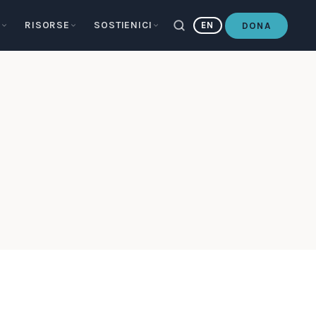
E
RISORSE
SOSTIENICI
EN
DONA