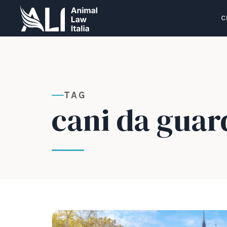
C
TAG
cani da guar