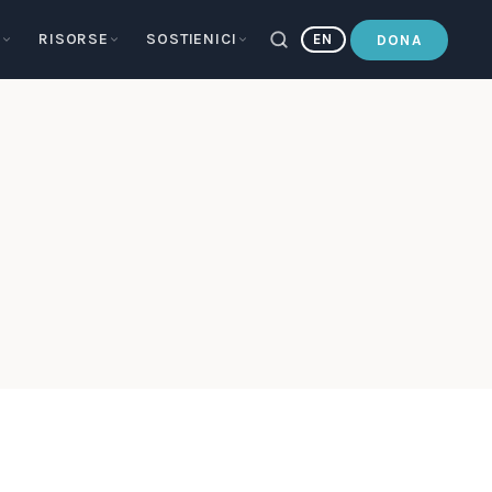
E
RISORSE
SOSTIENICI
EN
DONA