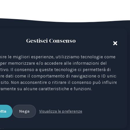
Gestisci Consenso
del Terzo Settore avente come finalità la
 Iscrizione al RUNTS Rep. 4 del 01/03/2022.
nire le migliori esperienze, utilizziamo tecnologie come i
per memorizzare e/o accedere alle informazioni del
ta come rappresentante di interessi davanti
tivo. Il consenso a queste tecnologie ci permetterà di
re dati come il comportamento di navigazione o ID unici su
Profili Etici, Scientifici e Giuridici
sito. Non acconsentire o ritirare il consenso può influire
è testata
amente su alcune caratteristiche e funzioni.
unale di Bari n. 8/2023 del 18/09/2023,
 Elisa Scarpino.
tta
Nega
Visualizza le preferenze
ON