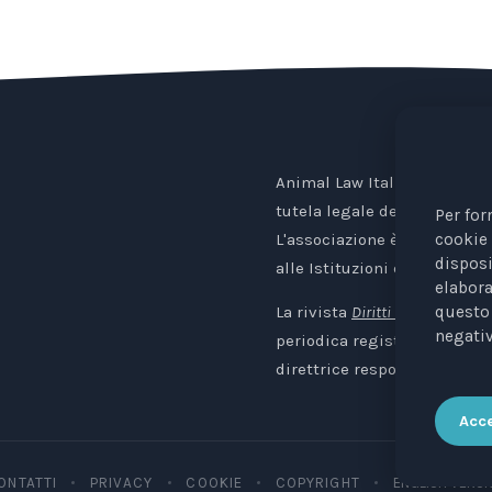
Animal Law Italia è un Ente 
tutela legale degli animali.
Per for
cookie 
L'associazione è riconosciu
disposi
alle Istituzioni europee.
elabora
La rivista
Diritti degli Animali. 
questo 
negativ
periodica registrata al Trib
direttrice responsabile: Avv.
Acce
ONTATTI
PRIVACY
COOKIE
COPYRIGHT
ENGLISH VERSI