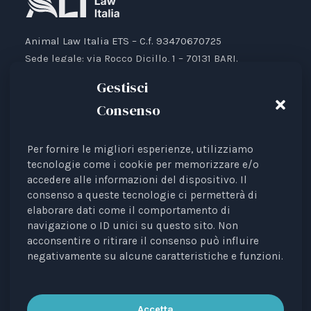
Animal Law Italia ETS – C.f. 93470670725
Sede legale: via Rocco Dicillo, 1 – 70131 BARI.
IBAN: IT87V0501804000000017176777
Gestisci
Consenso
Per fornire le migliori esperienze, utilizziamo
Animal Law Italia è un Ente del Terzo Settore avente
tecnologie come i cookie per memorizzare e/o
accedere alle informazioni del dispositivo. Il
come finalità la tutela legale degli animali.
consenso a queste tecnologie ci permetterà di
Iscrizione al RUNTS Rep. 4 del 01/03/2022.
elaborare dati come il comportamento di
L'associazione è riconosciuta come rappresentante di
navigazione o ID unici su questo sito. Non
interessi davanti alle Istituzioni europee.
acconsentire o ritirare il consenso può influire
negativamente su alcune caratteristiche e funzioni.
La rivista
Diritti degli Animali. Profili Etici, Scientifici e
Giuridici
è testata periodica registrata al Tribunale di
Bari n. 8/2023 del 18/09/2023, direttrice
Accetta