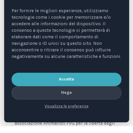
Per fornire le migliori esperienze, utilizziamo
tecnologie come i cookie per memorizzare e/o
13 OTT 2019
AGGIORNAMENTI
accedere alle informazioni del dispositivo. Il
consenso a queste tecnologie ci permetterà di
ALI alla “Mainstreaming Animal
elaborare dati come il comportamento di
Protection World Conference 2019”
navigazione o ID unici su questo sito. Non
acconsentire o ritirare il consenso può influire
Animal Law ha partecipato alla prima edizione
negativamente su alcune caratteristiche e funzioni.
della “Mainstreaming Animal Protection World
Conference”, che si è tenuta a Helsingør
(Danimarca)…
Accetta
Nega
7 SET 2016
BLOG
“Volare!”: un manifesto per la libertà
Visualizza le preferenze
Recensione di Volare, manifesto dell
associazione Animalisti FVG per la libertà degli
animali, con contributi di attivisti e giuristi.