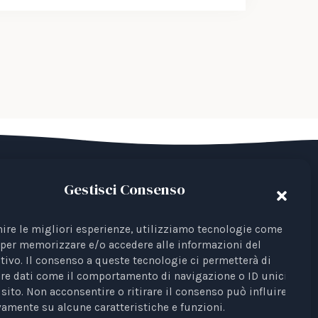
Gestisci Consenso
del Terzo Settore avente come finalità la
 Iscrizione al RUNTS Rep. 4 del 01/03/2022.
nire le migliori esperienze, utilizziamo tecnologie come i
per memorizzare e/o accedere alle informazioni del
ta come rappresentante di interessi davanti
tivo. Il consenso a queste tecnologie ci permetterà di
re dati come il comportamento di navigazione o ID unici su
sito. Non acconsentire o ritirare il consenso può influire
Profili Etici, Scientifici e Giuridici
è testata
amente su alcune caratteristiche e funzioni.
unale di Bari n. 8/2023 del 18/09/2023,