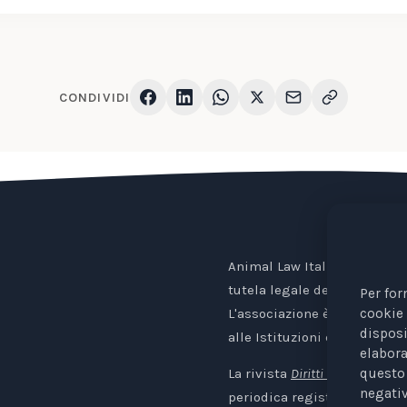
CONDIVIDI
Animal Law Italia è un Ente 
tutela legale degli animali.
Per for
cookie 
L'associazione è riconosciu
disposi
alle Istituzioni europee.
elabora
questo 
La rivista
Diritti degli Animali. 
negativ
periodica registrata al Trib