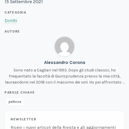
15 Settembre 2021
CATEGORIA
Diritti
AUTORE
Alessandro Corona
Sono nato a Cagliari nel 1993. Dopo gli studi classici, ho
frequentato la facoltà di Giurisprudenza presso la mia città,
laureandomi nel 2018 con il massimo dei voti. Ho poi affrontato il
classico iter post lauream, tra pratica forense, tirocinio presso
PAROLE CHIAVE
gli uffici giudiziari ed esame di stato. La passione per la
questione animale è insorta dopo essermi imbattuto in alcuni
pellicce
video denuncia sulle condizioni degli allevamenti intensivi, che
mi hanno costretto a fare i conti con la dissonanza cognitiva di
cui è vittima la maggior parte delle persone. Credo nel dovere
NEWSLETTER
etico di lasciare un mondo migliore di quello che ci ha accolto.
Ricevi i nuovi articoli della Rivista e gli aggiornamenti