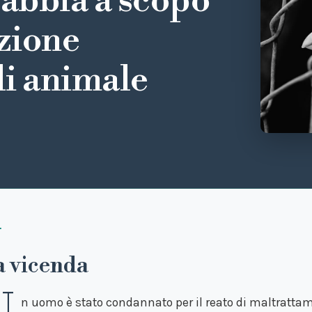
gabbia a scopo
nzione
di animale
a vicenda
n uomo è stato condannato per il reato di maltrattam