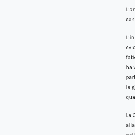
L’ar
sen
L’in
evi
fat
ha 
par
la 
qua
La 
alla