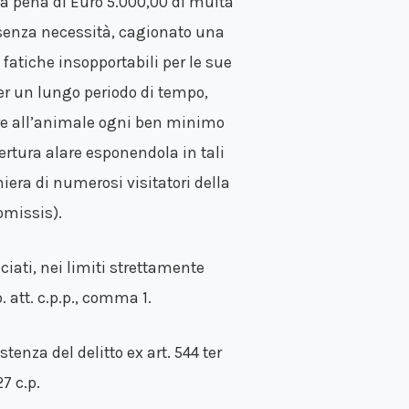
la pena di Euro 5.000,00 di multa
à o senza necessità, cagionato una
atiche insopportabili per le sue
 per un lungo periodo di tempo,
ire all’animale ogni ben minimo
rtura alare esponendola in tali
era di numerosi visitatori della
omissis).
ciati, nei limiti strettamente
 att. c.p.p., comma 1.
istenza del delitto ex art. 544 ter
7 c.p.