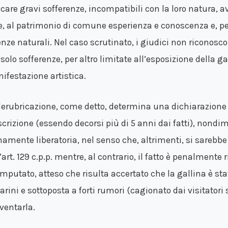
ecare gravi sofferenze, incompatibili con la loro natura, a
e, al patrimonio di comune esperienza e conoscenza e, per l
enze naturali. Nel caso scrutinato, i giudici non riconosco
solo sofferenze, per altro limitate all’esposizione della g
ifestazione artistica.
derubricazione, come detto, determina una dichiarazione 
scrizione (essendo decorsi più di 5 anni dai fatti), nondi
namente liberatoria, nel senso che, altrimenti, si sarebbe
’art. 129 c.p.p. mentre, al contrario, il fatto è penalmente 
’imputato, atteso che risulta accertato che la gallina è st
rini e sottoposta a forti rumori (cagionato dai visitatori s
ventarla.