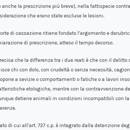
e anche la prescrizione più breve), nella fattispecie cont
siderazione che erano state escluse le lesioni.
corte di cassazione ritiene fondato l’argomento e derubri
hiarazione di prescrizione, atteso il tempo decorso.
recisa che la differenza tra i due reati è che con il delitto di
isce chi con dolo, con crudeltà o senza necessità, cagio
topone a sevizie o comportamenti o fatiche o a lavori inso
atteristiche etologiche, mentre con la contravvenzione dell
unque detiene animali in condizioni incompatibili con la l
ferenze.
eato di cui all’art. 727 c.p. è integrato dalla detenzione d