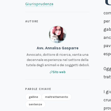
Giurisprudenza
com
per
AUTORE
gab
anc
pav
Avv. Annalisa Gasparre
esp
Avvocato, dottore di ricerca, vanta una
decennale esperienza nel settore della
tutela degli animali e dei soggetti deboli.
Ogg
Sito web
trat
PAROLE CHIAVE
I g
galline
maltrattamento
cru
sentenze
pro