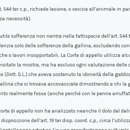
t. 544 ter c.p., richiede lesione, o sevizie all’animale in pa
za necessità).
utile sofferenza non rientra nella fattispecie dell’art. 544 
denzia solo delle sofferenze della gallina, escludendo cond
iche o lavori insopportabili. La Corte di appello utilizza 
visitato la mostra, ma ha escluso ogni valutazione delle 
te (Dott. S.L.) che aveva sostenuto la idoneità della gabb
gallina che si trovava accovacciata dimostrando a chi la 
nto realmente fosse (anche perché con le penne arruffat
Corte di appello non ha analizzato neanche il dolo del deli
 disposizione dell’art. 19 ter disp. coord. c.p., circa l’utili