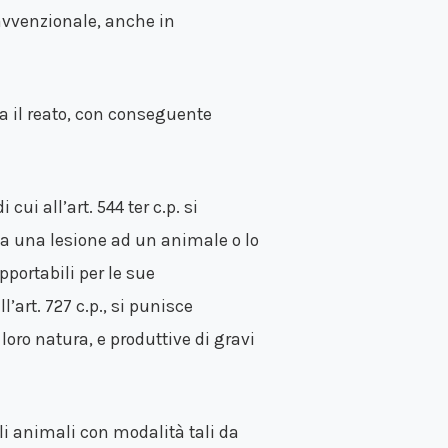
ravvenzionale, anche in
ca il reato, con conseguente
 cui all’art. 544 ter c.p. si
na una lesione ad un animale o lo
pportabili per le sue
’art. 727 c.p., si punisce
oro natura, e produttive di gravi
egli animali con modalità tali da