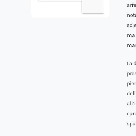
arr
not
sci
ma 
man
La 
pre
pie
dell
all
cana
spa