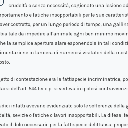
U
crudeltà o senza necessità, cagionato una lesione a
portamento e fatiche insopportabili per le sue caratterist
 aver costretto, per un lungo periodo di tempo, una gallina
bia tale da impedire all’animale ogni ben minimo movim
he la semplice apertura alare esponendola in tali condizi
imentazione in lamiera di numerosi visitatori della mostr
osto.
etto di contestazione era la fattispecie incriminatrice, p
tarsi dell’art. 544 ter c.p. si verteva in ipotesi contravvenzi
iudici infatti avevano evidenziato solo le sofferenze della
deltà, sevizie o fatiche o lavori insopportabili. La difesa,
vato il dolo necessario per la fattispecie delittuosa, pro