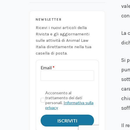
val
con
NEWSLETTER
Ricevi i nuovi articoli della
La 
Rivista e gli aggiornamenti
sulle attività di Animal Law
dic
Italia direttamente nella tua
casella di posta.
Si p
pun
sot
car
chi
sof
Il r