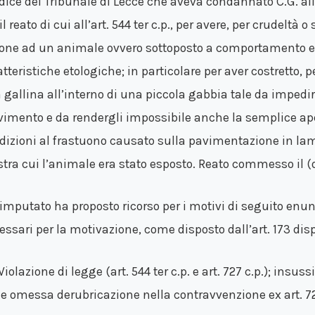
dice del Tribunale di Lecce che aveva condannato C.G. al
il reato di cui all’art. 544 ter c.p., per avere, per crudelt
ione ad un animale ovvero sottoposto a comportamento e f
atteristiche etologiche; in particolare per aver costretto,
 gallina all’interno di una piccola gabbia tale da imped
imento e da rendergli impossibile anche la semplice ape
dizioni al frastuono causato sulla pavimentazione in lami
tra cui l’animale era stato esposto. Reato commesso il (
L’imputato ha proposto ricorso per i motivi di seguito enun
essari per la motivazione, come disposto dall’art. 173 disp.
 Violazione di legge (art. 544 ter c.p. e art. 727 c.p.); insuss
. e omessa derubricazione nella contravvenzione ex art. 72