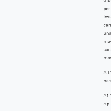
Giu
per 
les
car
una
mov
con
mos
2. 
nec
2.1.
c.p