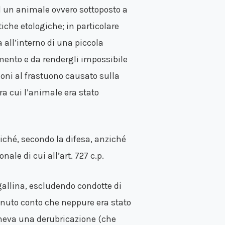
d un animale ovvero sottoposto a
iche etologiche; in particolare
 all’interno di una piccola
ento e da rendergli impossibile
oni al frastuono causato sulla
a cui l’animale era stato
oiché, secondo la difesa, anziché
onale di cui all’art. 727 c.p.
 gallina, escludendo condotte di
 tenuto conto che neppure era stato
poneva una derubricazione (che