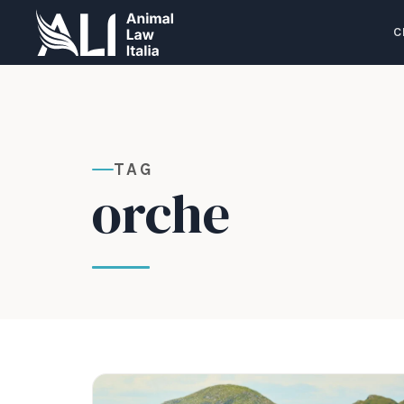
C
TAG
orche