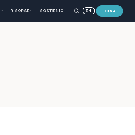
E
RISORSE
SOSTIENICI
EN
DONA