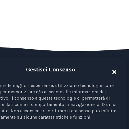
Gestisci Consenso
del Terzo Settore avente come finalità la
 Iscrizione al RUNTS Rep. 4 del 01/03/2022.
nire le migliori esperienze, utilizziamo tecnologie come i
per memorizzare e/o accedere alle informazioni del
ta come rappresentante di interessi davanti
tivo. Il consenso a queste tecnologie ci permetterà di
re dati come il comportamento di navigazione o ID unici su
Profili Etici, Scientifici e Giuridici
sito. Non acconsentire o ritirare il consenso può influire
è testata
amente su alcune caratteristiche e funzioni.
unale di Bari n. 8/2023 del 18/09/2023,
 Elisa Scarpino.