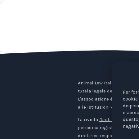
Animal Law Italia è un Ente 
tutela legale degli animali.
Per for
cookie 
L'associazione è riconosciu
disposi
alle Istituzioni europee.
elabora
La rivista
Diritti degli Animali. 
questo 
negativ
periodica registrata al Trib
direttrice responsabile: Avv.