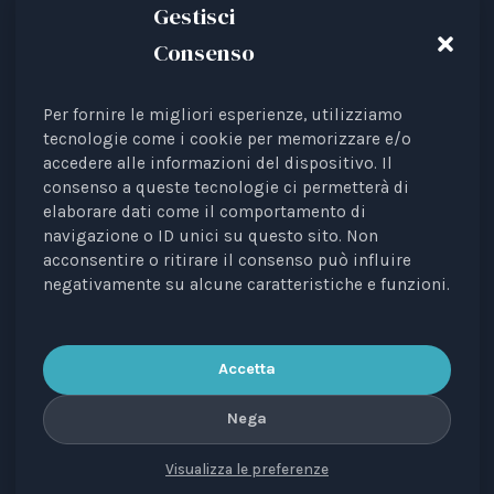
Gestisci
Consenso
Per fornire le migliori esperienze, utilizziamo
Animal Law Italia è un Ente del Terzo Settore avente
tecnologie come i cookie per memorizzare e/o
come finalità la tutela legale degli animali.
accedere alle informazioni del dispositivo. Il
Iscrizione al RUNTS Rep. 4 del 01/03/2022.
consenso a queste tecnologie ci permetterà di
elaborare dati come il comportamento di
L'associazione è riconosciuta come rappresentante di
navigazione o ID unici su questo sito. Non
interessi davanti alle Istituzioni europee.
acconsentire o ritirare il consenso può influire
La rivista
Diritti degli Animali. Profili Etici, Scientifici e
negativamente su alcune caratteristiche e funzioni.
Giuridici
è testata periodica registrata al Tribunale di
Bari n. 8/2023 del 18/09/2023, direttrice
responsabile: Avv. Elisa Scarpino.
Accetta
Nega
Visualizza le preferenze
CONTATTI
PRIVACY
COOKIE
COPYRIGHT