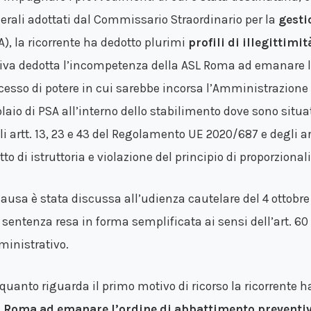
erali adottati dal Commissario Straordinario per la
gesti
A), la ricorrente ha dedotto plurimi
profili di illegittimit
iva dedotta l’incompetenza della ASL Roma ad emanare l
ccesso di potere in cui sarebbe incorsa l’Amministrazione 
olaio di PSA all’interno dello stabilimento dove sono situat
li artt. 13, 23 e 43 del Regolamento UE 2020/687 e degli art
tto di istruttoria e violazione del principio di proporzionali
causa è stata discussa all’udienza cautelare del 4 ottobr
 sentenza resa in forma semplificata ai sensi dell’art. 60
inistrativo.
 quanto riguarda il primo motivo di ricorso la ricorrente 
 Roma ad emanare l’ordine di abbattimento preventi