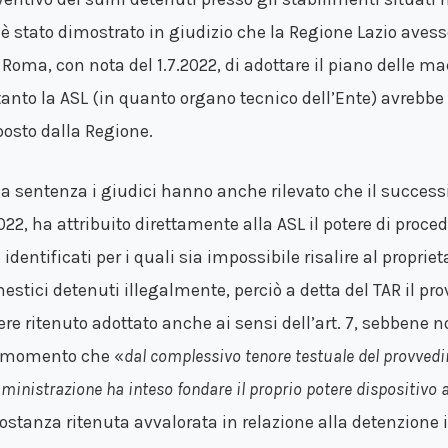
è stato dimostrato in giudizio che la Regione Lazio aves
 Roma, con nota del 1.7.2022, di adottare il piano delle ma
tanto la ASL (in quanto organo tecnico dell’Ente) avrebbe
posto dalla Regione.
la sentenza i giudici hanno anche rilevato che il successi
022, ha attribuito direttamente alla ASL il potere di proce
identificati per i quali sia impossibile risalire al propriet
estici detenuti illegalmente, perciò a detta del TAR il 
ere ritenuto adottato anche ai sensi dell’art. 7, sebbene
 momento che «
dal complessivo tenore testuale del provvedi
ministrazione ha inteso fondare il proprio potere dispositivo 
costanza ritenuta avvalorata in relazione alla detenzione i