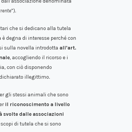
i dall’associazione denominata
rrente
”).
tari che si dedicano alla tutela
ia è degna di interesse perché con
si sulla novella introdotta
all’art.
nale
, accogliendo il ricorso e i
ria, con ciò disponendo
ichiarato illegittimo.
r gli stessi animali che sono
per
il riconoscimento a livello
à svolte dalle associazioni
 scopi di tutela che si sono