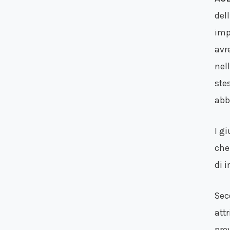
del
imp
avr
nel
ste
abb
I g
che
di 
Sec
att
pre