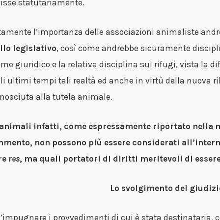
fisse statutariamente.
tamente l’importanza delle associazioni animaliste and
ello legislativo
, così come andrebbe sicuramente discipl
ime giuridico e la relativa disciplina sui rifugi, vista la
li ultimi tempi tali realtà ed anche in virtù della nuova r
onosciuta alla tutela animale.
 animali infatti, come espressamente riportato nella 
mento, non possono più essere considerati all’inter
re
res
, ma quali portatori di diritti meritevoli di essere
Lo svolgimento del giudizi
l’impugnare i provvedimenti di cui è stata destinataria, 