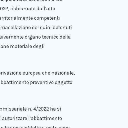
022, richiamato dall’atto
territorialmente competenti
a macellazione dei suini detenuti
lusivamente organo tecnico della
ione materiale degli
 derivazione europea che nazionale,
i abbattimento preventivo oggetto
ommissariale n. 4/2022 ha sì
di autorizzare l’abbattimento
elle aree soggette a restrizione,