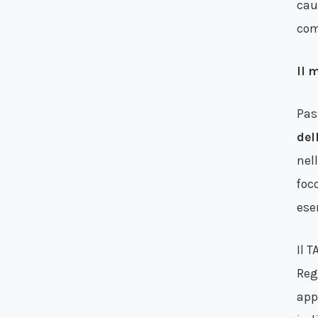
cau
com
Il 
Pas
del
nel
foc
ese
Il 
Reg
app