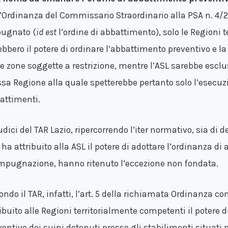
l’Ordinanza del Commissario Straordinario alla PSA n. 4/2
ugnato (
id est
l’ordine di abbattimento), solo le Regioni 
ebbero il potere di ordinare l’abbattimento preventivo e l
le zone soggette a restrizione, mentre l’ASL sarebbe esc
ssa Regione alla quale spetterebbe pertanto solo l’esecuz
attimenti.
iudici del TAR Lazio, ripercorrendo l’iter normativo, sia di
 ha attribuito alla ASL il potere di adottare l’ordinanza d
impugnazione, hanno ritenuto l’eccezione non fondata.
ondo il TAR, infatti, l’art. 5 della richiamata Ordinanza c
ribuito alle Regioni territorialmente competenti il potere 
ventivo dei suini detenuti presso gli stabilimenti situati n