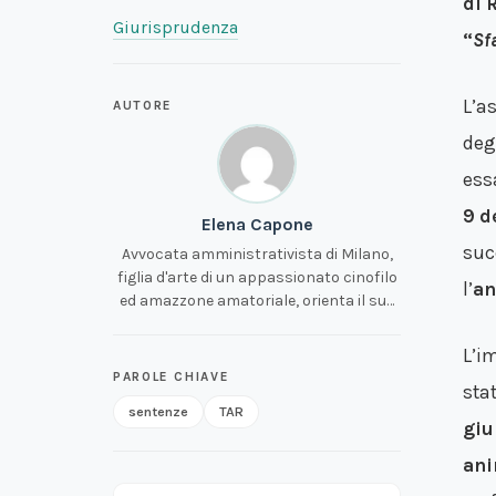
di 
Giurisprudenza
“
Sf
L’a
AUTORE
deg
ess
9 d
Elena Capone
suc
Avvocata amministrativista di Milano,
figlia d'arte di un appassionato cinofilo
l’
an
ed amazzone amatoriale, orienta il suo
impegno alle tematiche legate alla
tutela dell'ambiente e degli animali.
L’i
PAROLE CHIAVE
sta
sentenze
TAR
giu
ani