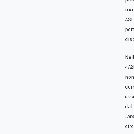
ma 
ASL
per
dis
Nel
4/2
non 
dom
ess
dal
l’am
cir