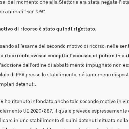
sa, dal momento che alla Sfattoria era stata negata l’ista
e animali “
non DPA
”.
motivo di ricorso è stato quindi rigettato.
sando all’esame del secondo motivo di ricorso, nella sen
la ricorrente avesse eccepito l’eccesso di potere in c
l’adozione dell’ordine di abbattimento impugnato non es
olaio di PSA presso lo stabilimento, né tantomeno dispost
mplari detenuti.
TAR ha ritenuto infondato anche tale secondo motivo in virt
olamento UE 2020/687, il quale prevede espressamente c
licare in uno stabilimento di suini detenuti situata nella