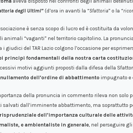
Roma
aveva disposto nei confronti degli animali detenut
attoria degli Ultimi”
(d’ora in avanti la “
Sfattoria
” o la “
rico
ssociazione è senza scopo di lucro ed è costituita da volon
li animali “vaganti” nel territorio capitolino. La pronunc
a i giudici del TAR Lazio colgono l’occasione per esprimer
ei principi fondamentali della nostra carta costituzio
cessivi motivi aggiunti proposti dalla difesa della Sfatto
nullamento dell’ordine di abbattimento
impugnato e d
mportanza della pronuncia in commento rileva non solo pe
ti salvati dall’imminente abbattimento, ma soprattutto 
risprudenziale dell’importanza culturale delle attivit
maliste, e ambientaliste in generale
, nel perseguire gli