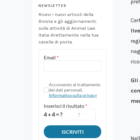
pre
NEWSLETTER
Ricevi i nuovi articoli della
Cer
Rivista e gli aggiornamenti
sulle attività di Animal Law
liv
Italia direttamente nella tua
reg
casella di posta.
neg
ric
Gli
com
me
Nel