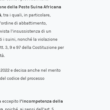
one della Peste Suina Africana
à
, tra i quali, in particolare,
’ordine di abbattimento,
vista l’insussistenza di un
i i suini, nonché la violazione
t. 3, 9 e 97 della Costituzione per
tà.
e 2022 e decisa anche nel merito
 del codice del processo
ha eccepito
l’incompetenza della
vo
, poiché, ai sensi dell’art. 5