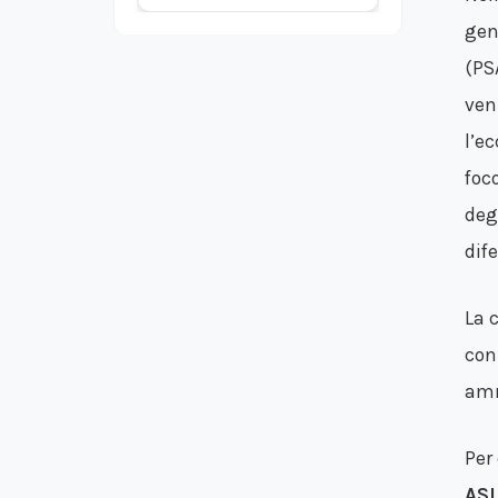
gen
(PS
ven
l’e
foc
deg
dife
La 
con
amm
Per
ASL