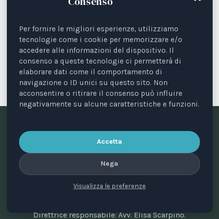
Consenso
DIRITTI
Wikie e Keijo: la fine dei
Per fornire le migliori esperienze, utilizziamo
delfinari è già iniziata, la
tecnologie come i cookie per memorizzare e/o
transizione dalla cattività no
accedere alle informazioni del dispositivo. Il
consenso a queste tecnologie ci permetterà di
3 Giugno 2026
elaborare dati come il comportamento di
navigazione o ID unici su questo sito. Non
acconsentire o ritirare il consenso può influire
negativamente su alcune caratteristiche e funzioni.
Accetta
Nega
Visualizza le preferenze
Testata periodica registrata presso il Tribunale di Bari
n. 8/2023 del 18/09/2023.
Direttrice responsabile: Avv. Elisa Scarpino.