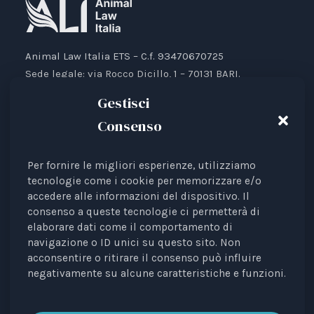
Animal Law Italia ETS – C.f. 93470670725
Sede legale: via Rocco Dicillo, 1 – 70131 BARI.
IBAN: IT87V0501804000000017176777
Gestisci
Consenso
Per fornire le migliori esperienze, utilizziamo
Animal Law Italia è un Ente del Terzo Settore avente
tecnologie come i cookie per memorizzare e/o
accedere alle informazioni del dispositivo. Il
come finalità la tutela legale degli animali.
consenso a queste tecnologie ci permetterà di
Iscrizione al RUNTS Rep. 4 del 01/03/2022.
elaborare dati come il comportamento di
L'associazione è riconosciuta come rappresentante di
navigazione o ID unici su questo sito. Non
interessi davanti alle Istituzioni europee.
acconsentire o ritirare il consenso può influire
negativamente su alcune caratteristiche e funzioni.
La rivista
Diritti degli Animali. Profili Etici, Scientifici e
Giuridici
è testata periodica registrata al Tribunale di