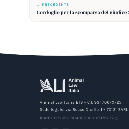
← PRECEDENTE
Cordoglio per la scomparsa del giudice 
Animal Law Italia ETS – C.f. 93470670725
Sede legale: via Rocco Dicillo, 1 – 70131 BARI.
IBAN: IT87V0501804000000017176777