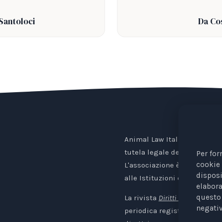
Santoloci
Da Cos
Animal Law Italia è un Ente 
tutela legale degli animali.
Per for
cookie 
L'associazione è riconosciu
disposi
alle Istituzioni europee.
elabora
questo 
La rivista
Diritti degli Animali. 
negativ
periodica registrata al Trib