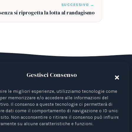
SUCCESSIVO →
enza si riprogetta la lotta al randagismo
Gestisci Consenso
del Terzo Settore avente come finalità la
 Iscrizione al RUNTS Rep. 4 del 01/03/2022.
nire le migliori esperienze, utilizziamo tecnologie come i
per memorizzare e/o accedere alle informazioni del
ta come rappresentante di interessi davanti
tivo. Il consenso a queste tecnologie ci permetterà di
re dati come il comportamento di navigazione o ID unici su
sito. Non acconsentire o ritirare il consenso può influire
Profili Etici, Scientifici e Giuridici
è testata
amente su alcune caratteristiche e funzioni.
unale di Bari n. 8/2023 del 18/09/2023,