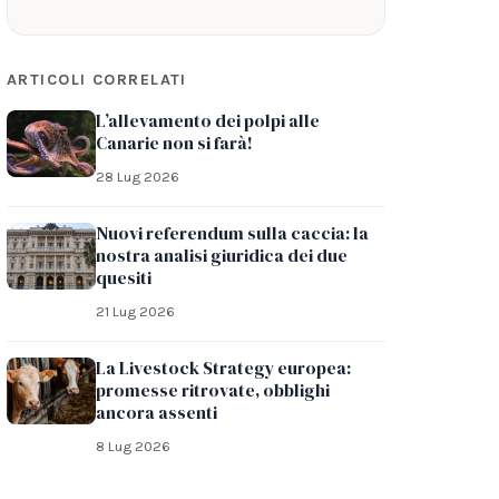
ARTICOLI CORRELATI
L’allevamento dei polpi alle
Canarie non si farà!
28 Lug 2026
Nuovi referendum sulla caccia: la
nostra analisi giuridica dei due
quesiti
21 Lug 2026
La Livestock Strategy europea:
promesse ritrovate, obblighi
ancora assenti
8 Lug 2026