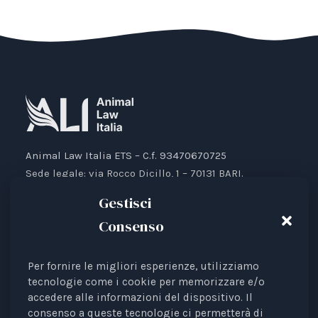
Animal Law Italia ETS – C.f. 93470670725
Sede legale: via Rocco Dicillo, 1 – 70131 BARI.
IBAN: IT87V0501804000000017176777
Gestisci
Consenso
Per fornire le migliori esperienze, utilizziamo
Animal Law Italia è un Ente del Terzo Settore avente
tecnologie come i cookie per memorizzare e/o
accedere alle informazioni del dispositivo. Il
come finalità la tutela legale degli animali.
consenso a queste tecnologie ci permetterà di
Iscrizione al RUNTS Rep. 4 del 01/03/2022.