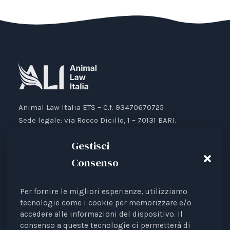
Animal Law Italia ETS – C.f. 93470670725
Sede legale: via Rocco Dicillo, 1 – 70131 BARI.
IBAN: IT87V0501804000000017176777
Gestisci
Consenso
Per fornire le migliori esperienze, utilizziamo
Animal Law Italia è un Ente del Terzo Settore avente
tecnologie come i cookie per memorizzare e/o
come finalità la tutela legale degli animali.
accedere alle informazioni del dispositivo. Il
Iscrizione al RUNTS Rep. 4 del 01/03/2022.
consenso a queste tecnologie ci permetterà di