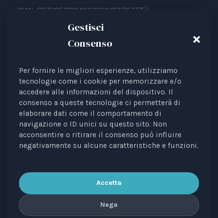
IBAN: IT87V0501804000000017176777
Gestisci
Consenso
Animal Law Italia è un Ente del Terzo Settore avente
Per fornire le migliori esperienze, utilizziamo
come finalità la tutela legale degli animali.
tecnologie come i cookie per memorizzare e/o
accedere alle informazioni del dispositivo. Il
Iscrizione al RUNTS Rep. 4 del 01/03/2022.
consenso a queste tecnologie ci permetterà di
L'associazione è riconosciuta come rappresentante di
elaborare dati come il comportamento di
interessi davanti alle Istituzioni europee.
navigazione o ID unici su questo sito. Non
acconsentire o ritirare il consenso può influire
La rivista
Diritti degli Animali. Profili Etici, Scientifici e
negativamente su alcune caratteristiche e funzioni.
Giuridici
è testata periodica registrata al Tribunale di
Bari n. 8/2023 del 18/09/2023, direttrice
responsabile: Avv. Elisa Scarpino.
Accetta
Nega