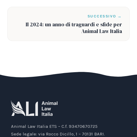
SUCCESSIVO →
Il 2024: un anno di traguardi e sfide per
Animal Law Italia
Animal Law Italia ETS – C.f. 93470670725
Sede legale: via Rocco Dicillo, 1 – 70131 BARI.